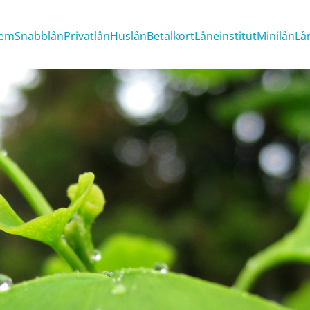
em
Snabblån
Privatlån
Huslån
Betalkort
Låneinstitut
Minilån
Lå