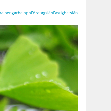
na pengar
belopp
Företagslån
Fastighetslån